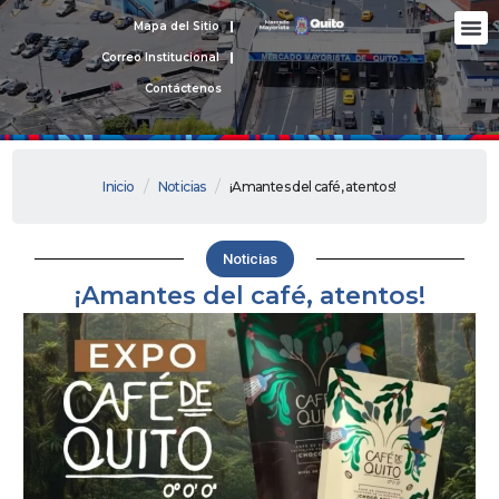
Ir
M
Mapa del Sitio
Nues
Rendic
Protecc
al
Correo Institucional
contenido
Contáctenos
/
/
Inicio
Noticias
¡Amantes del café, atentos!
Noticias
¡Amantes del café, atentos!