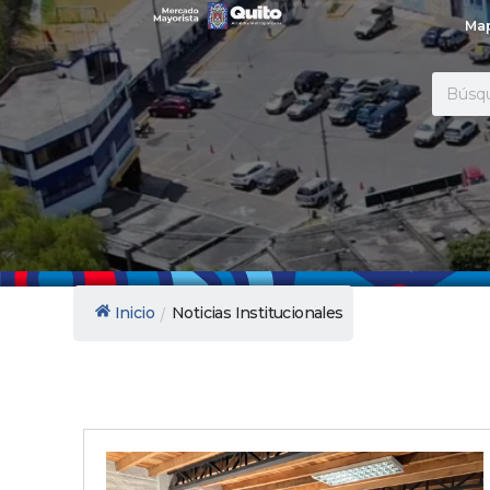
Ir
Map
al
contenido
Search
/
Inicio
Noticias Institucionales