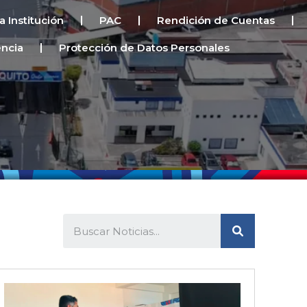
a Institución
PAC
Rendición de Cuentas
encia
Protección de Datos Personales
S
e
a
r
c
h