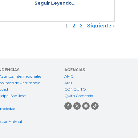
Seguir Leyendo...
1
2
3
Siguiente »
NDENCIAS
AGENCIAS
Asuntos Internacionales
AMC
politano de Patrimonio
AMT
iudad
CONQUITO
cipal San José
Quito Comercio
F
X
I
T
a
-
n
i
Propiedad
c
t
s
k
e
w
t
t
b
i
a
o
estar Animal
o
t
g
k
o
t
r
k
e
a
-
r
m
f