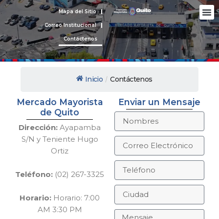
Ir
M
Mapa del Sitio
Nues
Rendic
Protecc
al
Correo Institucional
contenido
Contáctenos
Inicio
Contáctenos
/
Mercado Mayorista
Enviar un Mensaje
de Quito
N
o
Dirección:
Ayapamba
m
S/N y Teniente Hugo
C
b
Ortiz
o
r
r
e
T
r
Teléfono:
(02) 267-3325
s
e
e
l
o
C
é
Horario:
Horario: 7:00
E
i
f
AM 3:30 PM
l
u
o
M
e
d