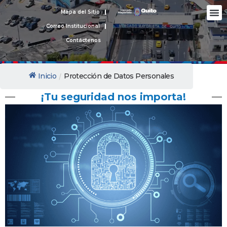
Ir
M
Mapa del Sitio
Nues
Rendic
Protecc
al
Correo Institucional
contenido
Contáctenos
Inicio
Protección de Datos Personales
/
¡Tu seguridad nos importa!