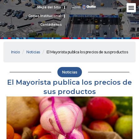
Ir
M
Mapa del Sitio
Nues
Rendic
Protecc
al
Correo Institucional
contenido
Contáctenos
/
/
Inicio
Noticias
El Mayorista publica los precios de sus productos
Noticias
El Mayorista publica los precios de
sus productos