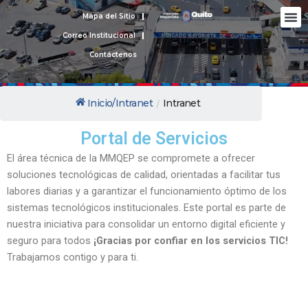
Ir
M
Mapa del Sitio
Nues
Rendic
Protecc
al
Correo Institucional
contenido
Contáctenos
Inicio/Intranet
Intranet
/
Portal de Servicios
El área técnica de la MMQEP se compromete a ofrecer
soluciones tecnológicas de calidad, orientadas a facilitar tus
labores diarias y a garantizar el funcionamiento óptimo de los
sistemas tecnológicos institucionales. Este portal es parte de
nuestra iniciativa para consolidar un entorno digital eficiente y
seguro para todos
¡Gracias por confiar en los servicios TIC!
Trabajamos contigo y para ti.